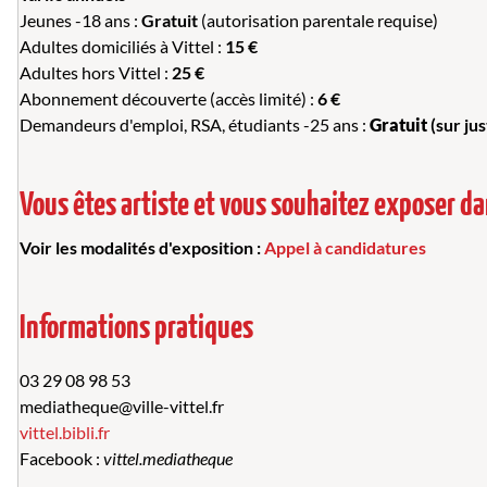
Jeunes -18 ans :
Gratuit
(autorisation parentale requise)
Adultes domiciliés à Vittel :
15 €
Adultes hors Vittel :
25 €
Abonnement découverte (accès limité) :
6 €
Demandeurs d'emploi, RSA, étudiants -25 ans :
Gratuit
(sur jus
Vous êtes artiste et vous souhaitez exposer da
Voir les modalités d'exposition :
Appel à candidatures
Informations pratiques
03 29 08 98 53
mediatheque@ville-vittel.fr
vittel.bibli.fr
Facebook :
vittel.mediatheque