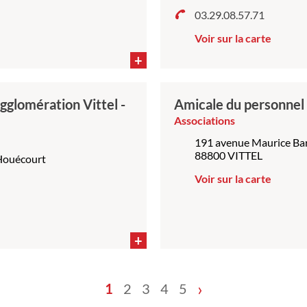
03.29.08.57.71
Voir sur la carte
+
gglomération Vittel -
Amicale du personnel 
Associations
191 avenue Maurice Ba
88800 VITTEL
'Houécourt
Voir sur la carte
+
›
1
2
3
4
5