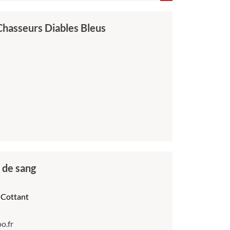
Chasseurs Diables Bleus
 de sang
 Cottant
o.fr