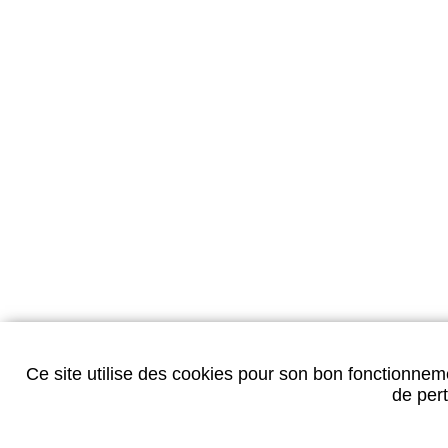
Ce site utilise des cookies pour son bon fonctionneme
Données personnelles
-
Mentions légales
-
Plan d
de pert