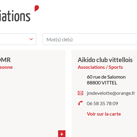
iations
ADMR
Aikido club vittellois
ersonne
Associations / Sports
60 rue de Salomon
88800 VITTEL
jmdevelotte@orange.fr
06 58 35 78 09
Voir sur la carte
+