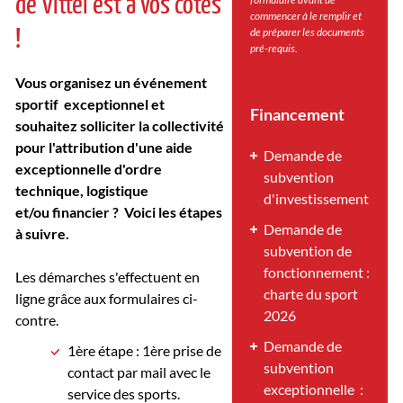
de Vittel est à vos côtés
commencer à le remplir et
!
de préparer les documents
pré-requis.
Vous organisez un événement
sportif exceptionnel et
Financement
souhaitez solliciter la collectivité
pour l'attribution d'une aide
Demande de
exceptionnelle d'ordre
subvention
technique, logistique
d'investissement
et/ou financier ? Voici les étapes
Demande de
à suivre.
subvention de
fonctionnement :
Les démarches s'effectuent en
charte du sport
ligne grâce aux formulaires ci-
202
6
contre.
Demande de
1ère étape : 1ère prise de
subvention
contact par mail avec le
exceptionnelle :
service des sports.