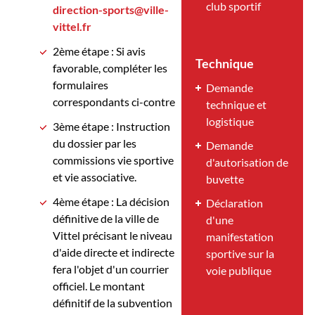
club sportif
direction-sports@ville-
vittel.fr
2ème étape : Si avis
Technique
favorable, compléter les
formulaires
Demande
correspondants ci-contre
technique et
logistique
3ème étape : Instruction
du dossier par les
Demande
commissions vie sportive
d'autorisation de
et vie associative.
buvette
4ème étape : La décision
Déclaration
définitive de la ville de
d'une
Vittel précisant le niveau
manifestation
d'aide directe et indirecte
sportive sur la
fera l'objet d'un courrier
voie publique
officiel. Le montant
définitif de la subvention