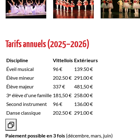
Tarifs annuels (2025–2026)
Discipline
Vittellois
Extérieurs
Éveil musical
96 €
139.50 €
Élève mineur
202.50 €
291.00 €
Élève majeur
337 €
481,50 €
3ᵉ élève d'une famille
181,50 €
258.00 €
Second instrument
96 €
136.00 €
Danse classique
202.50 €
291.00 €
Paiement possible en 3 fois
(décembre, mars, juin)