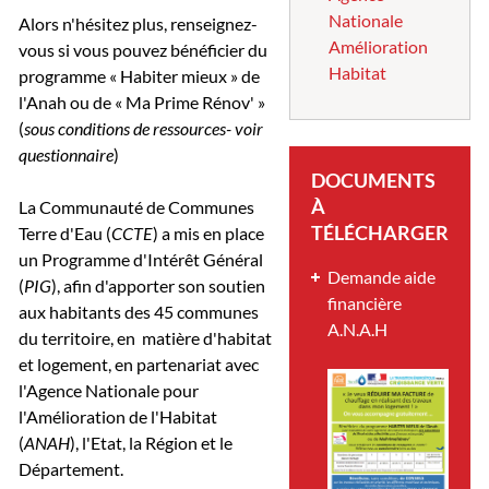
Nationale
Alors n'hésitez plus, renseignez-
Amélioration
vous si vous pouvez bénéficier du
Habitat
programme « Habiter mieux » de
l'Anah ou de « Ma Prime Rénov' »
(
sous conditions de ressources- voir
questionnaire
)
DOCUMENTS
À
La Communauté de Communes
TÉLÉCHARGER
Terre d'Eau (
CCTE
) a mis en place
un Programme d'Intérêt Général
Demande aide
(
PIG
), afin d'apporter son soutien
financière
aux habitants des 45 communes
A.N.A.H
du territoire, en matière d'habitat
et logement, en partenariat avec
l'Agence Nationale pour
l'Amélioration de l'Habitat
(
ANAH
), l'Etat, la Région et le
Département.