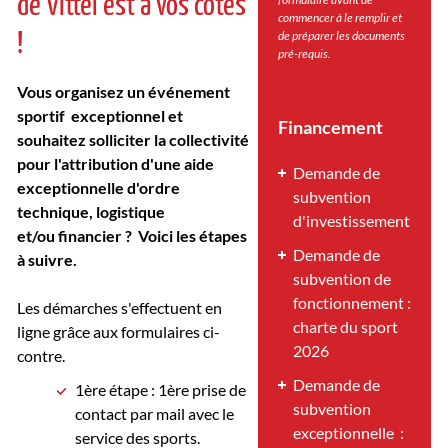
de Vittel est à vos côtés
commencer à le remplir et
!
de préparer les documents
pré-requis.
Vous organisez un événement
sportif exceptionnel et
Financement
souhaitez solliciter la collectivité
pour l'attribution d'une aide
Demande de
exceptionnelle d'ordre
subvention
technique, logistique
d'investissement
et/ou financier ? Voici les étapes
Demande de
à suivre.
subvention de
fonctionnement :
Les démarches s'effectuent en
charte du sport
ligne grâce aux formulaires ci-
202
6
contre.
Demande de
1ère étape : 1ère prise de
subvention
contact par mail avec le
exceptionnelle :
service des sports.