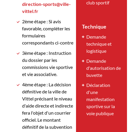
club sportif
direction-sports@ville-
vittel.fr
2ème étape : Si avis
Technique
favorable, compléter les
formulaires
Demande
correspondants ci-contre
technique et
logistique
3ème étape : Instruction
du dossier par les
Demande
commissions vie sportive
d'autorisation de
et vie associative.
buvette
4ème étape : La décision
Déclaration
définitive de la ville de
d'une
Vittel précisant le niveau
manifestation
d'aide directe et indirecte
sportive sur la
fera l'objet d'un courrier
voie publique
officiel. Le montant
définitif de la subvention