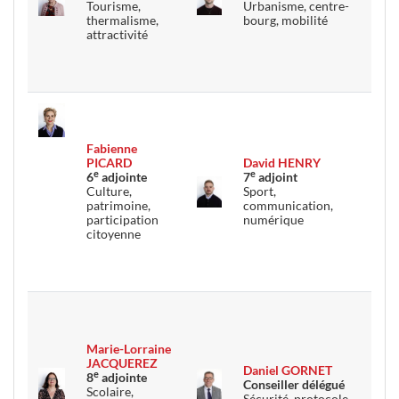
Tourisme,
Urbanisme, centre-
thermalisme,
bourg, mobilité
attractivité
Fabienne
PICARD
David HENRY
e
e
6
adjointe
7
adjoint
Culture,
Sport,
patrimoine,
communication,
participation
numérique
citoyenne
Marie-Lorraine
JACQUEREZ
Daniel GORNET
e
8
adjointe
Conseiller délégué
Scolaire,
Sécurité, protocole