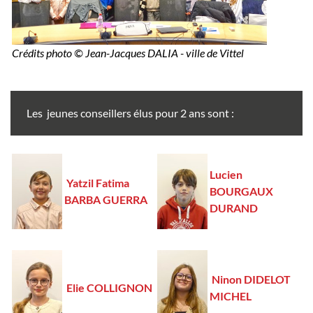
Crédits photo © Jean-Jacques DALIA - ville de Vittel
Les jeunes conseillers élus pour 2 ans sont :
Lucien
Yatzil Fatima
BOURGAUX
BARBA GUERRA
DURAND
Ninon DIDELOT
Elie COLLIGNON
MICHEL