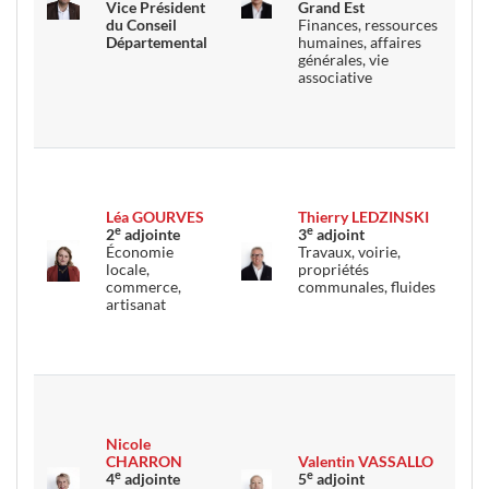
Vice Président
Grand Est
du Conseil
Finances, ressources
Départemental
humaines, affaires
générales, vie
associative
Léa GOURVES
Thierry LEDZINSKI
e
e
2
adjointe
3
adjoint
Économie
Travaux, voirie,
locale,
propriétés
commerce,
communales, fluides
artisanat
Nicole
CHARRON
Valentin VASSALLO
e
e
4
adjointe
5
adjoint