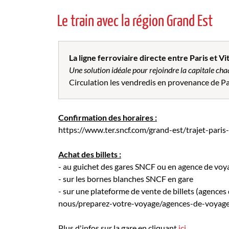
Le train avec la région Grand Est
La ligne ferroviaire directe entre Paris et V
Une solution idéale pour rejoindre la capitale cha
Circulation les vendredis en provenance de Par
Confirmation des horaires :
https://www.ter.sncf.com/grand-est/trajet-paris-
Achat des billets :
- au guichet des gares SNCF ou en agence de voy
- sur les bornes blanches SNCF en gare
- sur une plateforme de vente de billets (agence
nous/preparez-votre-voyage/agences-de-voyag
Plus d'infos sur la gare en cliquant
ici