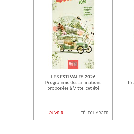
E 2025
LES ESTIVALES 2026
ations et
Programme des animations
Pr
ttel
proposées à Vittel cet été
ÉLÉCHARGER
OUVRIR
TÉLÉCHARGER