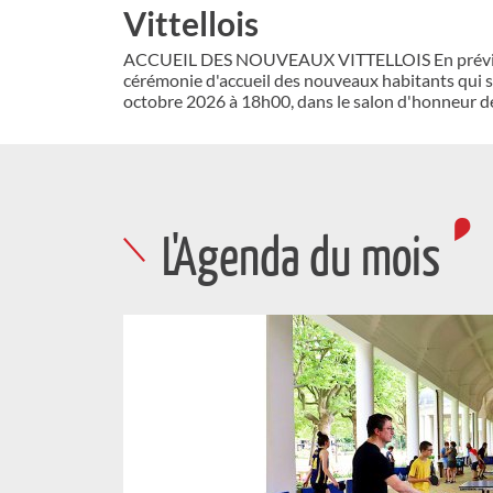
bacheliers 2026
estivales
La Ville de Vittel cÉlÈbre l'excellence des bacheli
CCAS tiennent à mettre à l'honneur les jeunes Vitt
des épreuves du baccalauréat...
L'Agenda du mois