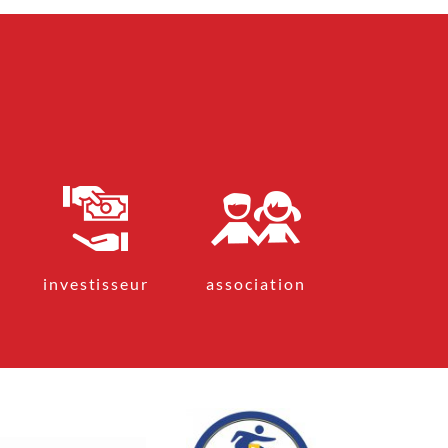
GOLDMAN
Culture /
GRATUIT
DU DIMANCHE 07 JUIN 2026 AU
DIMANCHE 06 SEPTEMBRE 2026
Les dimanches - 16h
Parc thermal
LES CONCERTS DANS LE
PARC
Animation /
GRATUIT
SAMEDI 08 AOÛT 2026
11h30 à 23h00
Hippodrome
investisseur
association
LA FERIA DE VITTEL
Animation
DU MERCREDI 01 JUILLET 2026 AU
DIMANCHE 30 AOÛT 2026
OPÉRATION "CET ÉTÉ JE
LIS"