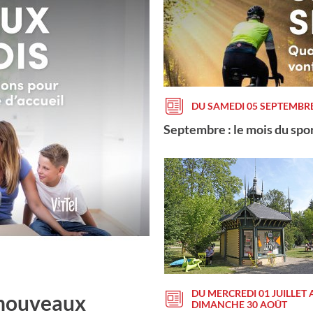
Sécheresse : les Vosges pa
restrictions d'eau
DU MERCREDI 01 JUILLET
DIMANCHE 30 AOÛT
Opération "Cet été je lis"
T
ense ses