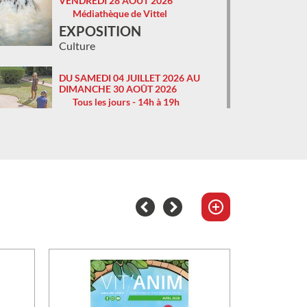
VENDREDI 28 AOÛT 2026
Médiathèque de Vittel
EXPOSITION
Culture
DU SAMEDI 04 JUILLET 2026 AU
DIMANCHE 30 AOÛT 2026
Tous les jours - 14h à 19h
Parc thermal
proche Roseraie et Tennis club
MINI-GOLF
Animation
SAMEDI 08 AOÛT 2026
9h à 11h et 15h à 17h
158 avenue Bouloumié
CAFÉ CÉRAMIQUE
Animation
DU SAMEDI 04 JUILLET 2026 AU
DIMANCHE 30 AOÛT 2026
14h30 à 18h30