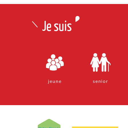
Je suis
jeune
senior