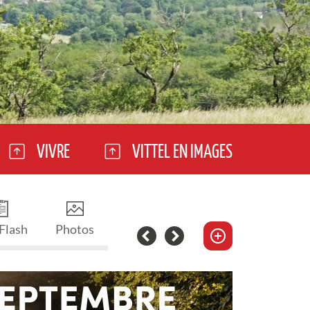
VIVRE
VITTEL EN IMAGES
 Flash
Photos
 MERCREDI 30 SEPTEMBRE
MERCR