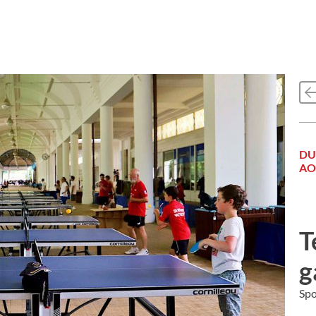
DU
AO
T
g
Spo