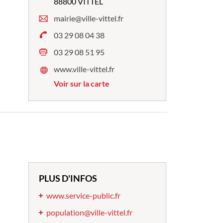
88800 VITTEL
mairie@ville-vittel.fr
03 29 08 04 38
03 29 08 51 95
www.ville-vittel.fr
Voir sur la carte
PLUS D'INFOS
www.service-public.fr
population@ville-vittel.fr