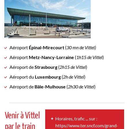
Aéroport
Épinal-Mirecourt
(
30 mn de Vittel)
Aéroport
Metz-Nancy-Lorraine
(
1h15 de Vittel
)
Aéroport de
Strasbourg
(
2h15 de Vittel
)
Aéroport du
Luxembourg
(
2h de Vittel
)
Aéroport de
Bâle-Mulhouse
(
2h30 de Vittel
)
Venir à Vittel
Horaires, trafic ... sur :
par le train
https//www.ter.sncf.com/grand-