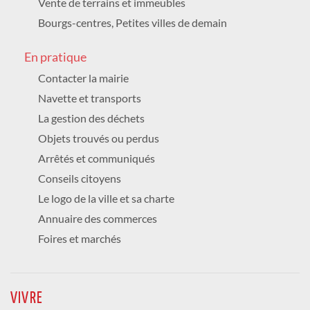
Vente de terrains et immeubles
ST-REMI ET ST-PRIVAT, CHAPELLE ST-
ELOI
Bourgs-centres, Petites villes de demain
Culture /
/ Animation
GRATUIT
En pratique
SAMEDI 22 AOÛT 2026
17h à 18h
Contacter la mairie
Espace Équilibre
Navette et transports
265 Avenue des Tilleuls
RELAXATION AUX BOLS CHANTANTS ET
La gestion des déchets
CARILLONS KOSHI
Objets trouvés ou perdus
Animation
Arrêtés et communiqués
DIMANCHE 23 AOÛT 2026
Conseils citoyens
10h à 18h
Le logo de la ville et sa charte
Vigie de l'eau - galerie thermale
AGORA PORTES OUVERTES VIGIE DE
Annuaire des commerces
L'EAU
Foires et marchés
Nature / Animation /
GRATUIT
DIMANCHE 23 AOÛT 2026
16h00
VIVRE
Galerie thermale