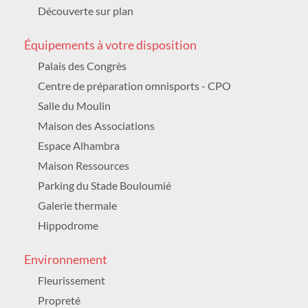
Découverte sur plan
MARDI 11 AOÛT 2026
16h00
Équipements à votre disposition
Hippodrome de Vittel
D18 Lieu-dit l'Orée du Bois
Palais des Congrès
COURSES HIPPIQUES
Sport / Animation
Centre de préparation omnisports - CPO
Salle du Moulin
VENDREDI 14 AOÛT 2026
Maison des Associations
14h30
Maison du patrimoine et du thermalisme
Espace Alhambra
166 rue Charles Garnier
Maison Ressources
PATRIMOINE : VISITE GUIDÉE
Culture
Parking du Stade Bouloumié
Galerie thermale
SAMEDI 15 AOÛT 2026
14h00
Hippodrome
Hippodrome de Vittel
D18 Lieu-dit l'Orée du Bois
Environnement
COURSES HIPPIQUES
Sport / Animation
Fleurissement
Propreté
DIMANCHE 16 AOÛT 2026