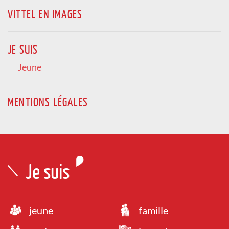
DIMANCHE 30 AOÛT 2026
VITTEL EN IMAGES
16h00
Galerie thermale
COCKTAIL SONG
JE SUIS
Culture /
GRATUIT
Jeune
MENTIONS LÉGALES
Je suis
jeune
famille