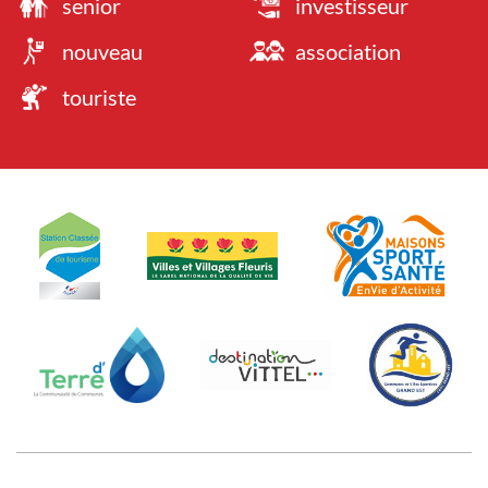
senior
investisseur
nouveau
association
touriste