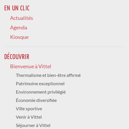
CONCERT TRIBUTE GOLDMAN
EN UN CLIC
Culture /
GRATUIT
Actualités
SAMEDI 08 AOÛT 2026
11h30 à 23h00
Agenda
Hippodrome
Kiosque
LA FERIA DE VITTEL
Animation
DÉCOUVRIR
DIMANCHE 09 AOÛT 2026
16h00
Bienvenue à Vittel
Galerie thermale
DUO VOICE'N SAX
Thermalisme et bien-être affirmé
Culture /
GRATUIT
Patrimoine exceptionnel
DU LUNDI 10 AOÛT 2026 AU DIMANCHE 16
Environnement privilégié
AOÛT 2026
Économie diversifiée
lundi au samedi 14h-19h / dimanche, jour
férié 10h-12h et 14h-19h
Ville sportive
Palais des Congrès
Venir à Vittel
EXPOSITION ART - MULTIARTISTES
Culture /
GRATUIT
Séjourner à Vittel