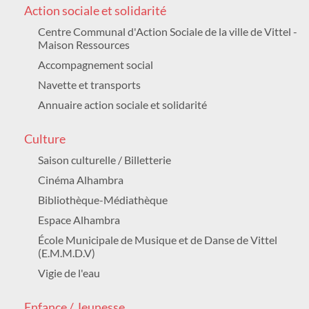
CHRISTOPHE FEVRE
Action sociale et solidarité
Culture /
GRATUIT
Centre Communal d'Action Sociale de la ville de Vittel -
Maison Ressources
LUNDI 24 AOÛT 2026
11h00
Accompagnement social
Hippodrome de Vittel
Navette et transports
D18 Lieu-dit l'Orée du Bois
COURSES HIPPIQUES
Annuaire action sociale et solidarité
Sport / Animation
Culture
JEUDI 27 AOÛT 2026
19h00
Saison culturelle / Billetterie
Maison du Patrimoine et du Thermalisme
Cinéma Alhambra
166 rue Charles Garnier
SOIRÉE DU MUSÉE
Bibliothèque-Médiathèque
Culture
Espace Alhambra
École Municipale de Musique et de Danse de Vittel
DU VENDREDI 28 AOÛT 2026 AU DIMANCHE
30 AOÛT 2026
(E.M.M.D.V)
vendredi 18h30 à minuit, samedi 10h à
Vigie de l'eau
minuit, dimanche 7h30 à minuit
Vit Tel Ta Nature / Forêt parc
FESTIVAL DE LA FORÊT FANTASTIQUE
Enfance / Jeunesse