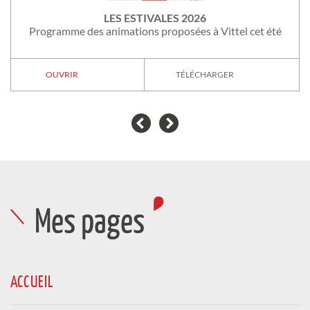
Lundi au samedi, 14h à 18h30 animations
extérieures
LES ESTIVALES 2026
Centre Préparation Omnisports (CPO)
Programme des animations proposées à Vittel cet été
ANIMATION ESTIVALE À LA PISCINE
Animation / Sport / Jeunesse
OUVRIR
TÉLÉCHARGER
DU DIMANCHE 07 JUIN 2026 AU DIMANCHE
06 SEPTEMBRE 2026
Les dimanches - 16h
Parc thermal
LES CONCERTS DANS LE PARC
Animation /
GRATUIT
SAMEDI 08 AOÛT 2026
9h à 11h et 15h à 17h
Mes pages
158 avenue Bouloumié
CAFÉ CÉRAMIQUE
Animation
SAMEDI 08 AOÛT 2026
ACCUEIL
21h00
Parc de Badenweiler