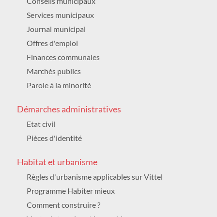
Conseils municipaux
Culture /
GRATUIT
Services municipaux
Journal municipal
DU MERCREDI 19 AOÛT 2026 AU DIMANCHE
23 AOÛT 2026
Offres d'emploi
de 15h à minuit
Place de Gaulle
Finances communales
DOLCE VITTEL
Marchés publics
Animation /
GRATUIT
Parole à la minorité
VENDREDI 21 AOÛT 2026
14h30
Démarches administratives
Maison du patrimoine et du thermalisme
Etat civil
166 rue Charles Garnier
PATRIMOINE : VISITE GUIDÉE
Pièces d'identité
Culture
Habitat et urbanisme
SAMEDI 22 AOÛT 2026
14h00 à 16h00
Règles d'urbanisme applicables sur Vittel
Église Saint-Rémi
Programme Habiter mieux
Rue Division leclerc
VISITES GUIDÉE DES ÉGLISES ET
Comment construire ?
CHAPELLES DU BOURG -VITTEL-ÉGLISES