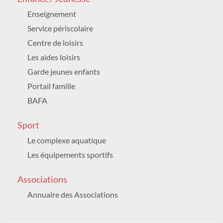
2026
Enseignement
Festivités / Nature /
GRATUIT
Service périscolaire
DIMANCHE 30 AOÛT 2026
Centre de loisirs
8h30 à 18h00
Salle du Moulin
Les aides loisirs
40 ÈME SALON DES COLLECTIONNEURS
Garde jeunes enfants
Culture / Animation
Portail famille
DIMANCHE 30 AOÛT 2026
BAFA
14h00
Hippodrome de Vittel
Sport
D18 Lieu-dit l'Orée du Bois
COURSES HIPPIQUES
Le complexe aquatique
Sport / Animation
Les équipements sportifs
DIMANCHE 30 AOÛT 2026
Associations
10h à 18h
Galerie thermale
Annuaire des Associations
MARCHÉ DE L'ARTISANAT ET DU GOÛT
Animation /
GRATUIT