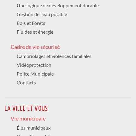
18H30
Une logique de développement durable
Chapelle Saint-Louis
Gestion de l'eau potable
Parc thermal
CONCERT LES 4 SAISONS DE VIVALDI
Bois et Forêts
Culture
Fluides et énergie
DIMANCHE 16 AOÛT 2026
Cadre de vie sécurisé
à partir de 16h
Parc thermal
Cambriolages et violences familiales
COURSE D'ORIENTATION URBAINE
Vidéoprotection
Sport
Police Municipale
DIMANCHE 16 AOÛT 2026
Contacts
10h à 18h
Galerie thermale
MARCHÉ DE L'ARTISANAT ET DU GOÛT
Animation /
GRATUIT
LA VILLE ET VOUS
DIMANCHE 16 AOÛT 2026
Vie municipale
16h00
Élus municipaux
Galerie thermale
SALSA BLUE O'