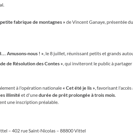
l.
 petite fabrique de montagnes »
de Vincent Ganaye, présentée d
, 3… Amusons‑nous ! »
, le 8 juillet, réunissant petits et grands auto
ade de Résolution des Contes »
, qui inviteront le public à parta
galement à l'opération nationale
« Cet été je lis »
, favorisant l'accès
es illimité
et d'une
durée de prêt prolongée à trois mois
.
ent une inscription préalable.
tel – 402 rue Saint‑Nicolas – 88800 Vittel