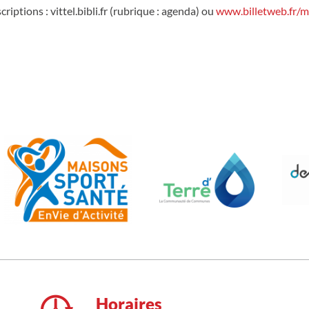
riptions : vittel.bibli.fr (rubrique : agenda) ou
www.billetweb.fr/
Horaires