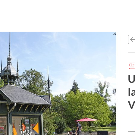
U
l
V