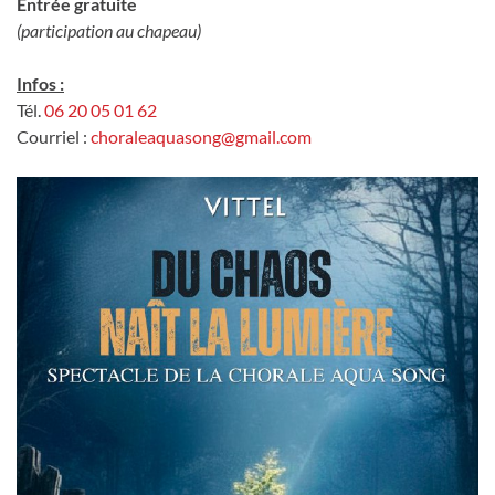
Entrée gratuite
(participation au chapeau)
Infos :
Tél.
06 20 05 01 62
Courriel :
choraleaquasong@gmail.com