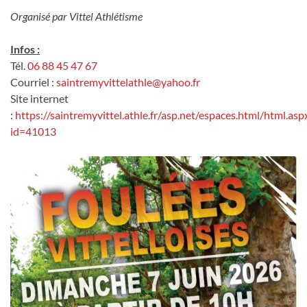
Organisé par Vittel Athlétisme
Infos :
Tél.
06 88 45 47 67
Courriel :
saintremyvittelathle@yahoo.fr
Site internet
:
https://saintremyvittel.athle.fr/asp.net/espaces.html/html.asp
id=41013