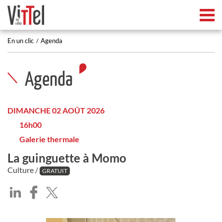
Tog
En un clic
Agenda
Agenda
DIMANCHE 02 AOÛT 2026
16h00
Galerie thermale
La guinguette à Momo
Culture /
GRATUIT