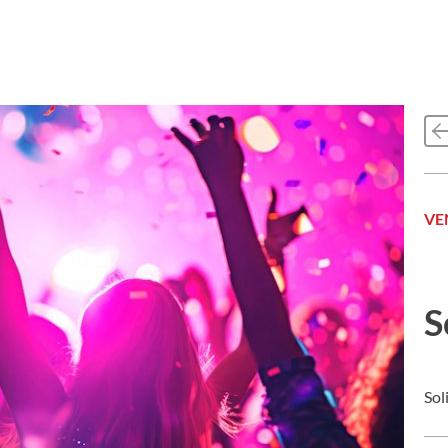
VE
S
Sol