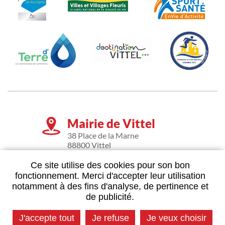
Mairie de Vittel
38 Place de la Marne
88800 Vittel
Tél. : 03 29 08 04 38
Fax : 03 29 08 51 95
Ce site utilise des cookies pour son bon
fonctionnement. Merci d'accepter leur utilisation
Suivez-nous
notamment à des fins d'analyse, de pertinence et
de publicité.
J'accepte tout
Je refuse
Je veux choisir