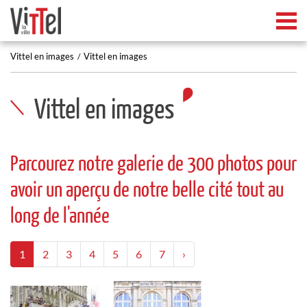
Tog
Vittel en images
Vittel en images
Vittel en images
Parcourez notre galerie de 300 photos pour
avoir un aperçu de notre belle cité tout au
long de l'année
1
2
3
4
5
6
7
›