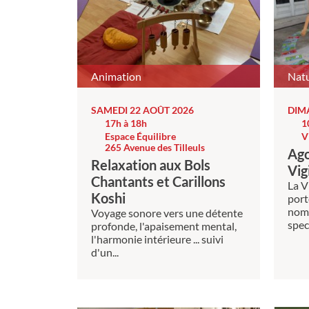
Animation
Natu
SAMEDI 22 AOÛT 2026
DIM
17h à 18h
1
Espace Équilibre
V
265 Avenue des Tilleuls
Ago
Relaxation aux Bols
Vig
Chantants et Carillons
La V
Koshi
port
nomb
Voyage sonore vers une détente
spec
profonde, l'apaisement mental,
l'harmonie intérieure ... suivi
d'un...