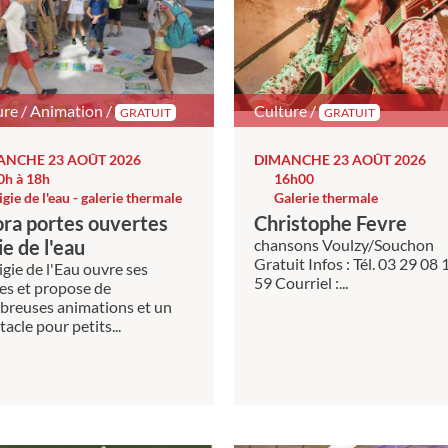
re / Animation /
Culture /
GRATUIT
GRATUIT
ANCHE 23 AOÛT 2026
DIMANCHE 23 AOÛT 2026
0h à 18h
16h00
igie de l'eau - galerie thermale
Galerie thermale
ra portes ouvertes
Christophe Fevre
ie de l'eau
chansons Voulzy/Souchon
Gratuit Infos : Tél. 03 29 08 
igie de l'Eau ouvre ses
59 Courriel :...
es et propose de
reuses animations et un
tacle pour petits...