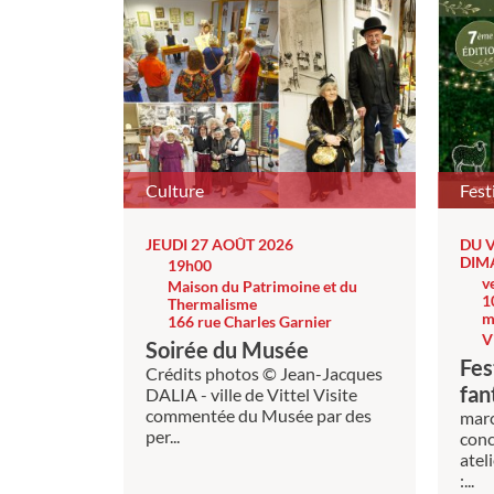
Culture
Fest
JEUDI 27 AOÛT 2026
DU 
DIM
19h00
v
Maison du Patrimoine et du
1
Thermalisme
m
166 rue Charles Garnier
V
Soirée du Musée
Fes
Crédits photos © Jean-Jacques
fan
DALIA - ville de Vittel Visite
commentée du Musée par des
marc
per...
conc
atel
:...