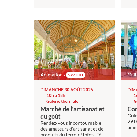
Animation /
Cult
GRATUIT
DIMANCHE 30 AOÛT 2026
DIM
10h à 18h
1
Galerie thermale
G
Marché de l'artisanat et
Coc
du goût
Guin
29 0
Rendez-vous incontournable
anim
des amateurs d'artisanat et de
produits du terroir ! Infos : Tél.