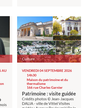
Culture
6 AU
VENDREDI 04 SEPTEMBRE 2026
14h30
Maison du patrimoine et du
ion
thermalisme
166 rue Charles Garnier
Patrimoine : visite guidée
o
Crédits photos © Jean-Jacques
DALIA - ville de Vittel Visites
 mois
guidée : Avenue Bouloumié De la