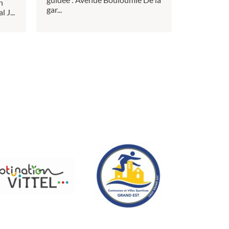
n
gar...
 J...