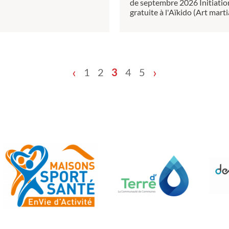
de septembre 2026 Initiatio
gratuite à l'Aïkido (Art martial
‹
›
1
2
3
4
5