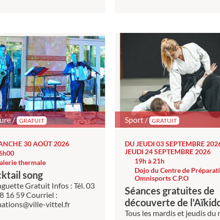
ure /
Sport /
GRATUIT
GRATUIT
ANCHE 30 AOÛT 2026
DU JEUDI 03 SEPTEMBRE 202
JEUDI 24 SEPTEMBRE 2026
6h00
19h à 21h
alerie thermale
Dojo du Centre de Préparat
ktail song
Omnisports C.P.O
guette Gratuit Infos : Tél. 03
Séances gratuites de
8 16 59 Courriel :
découverte de l'Aïkid
ations@ville-vittel.fr
Tous les mardis et jeudis du