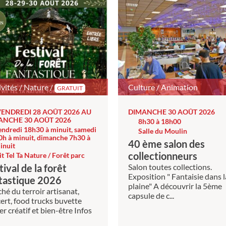
ivités / Nature /
Culture / Animation
GRATUIT
VENDREDI 28 AOÛT 2026 AU
DIMANCHE 30 AOÛT 2026
ANCHE 30 AOÛT 2026
8h30 à 18h00
endredi 18h30 à minuit, samedi
Salle du Moulin
0h à minuit, dimanche 7h30 à
40 ème salon des
inuit
collectionneurs
it Tel Ta Nature / Forêt parc
tival de la forêt
Salon toutes collections.
Exposition " Fantaisie dans l
tastique 2026
plaine" A découvrir la 5ème
hé du terroir artisanat,
capsule de c...
ert, food trucks buvette
ier créatif et bien-être Infos