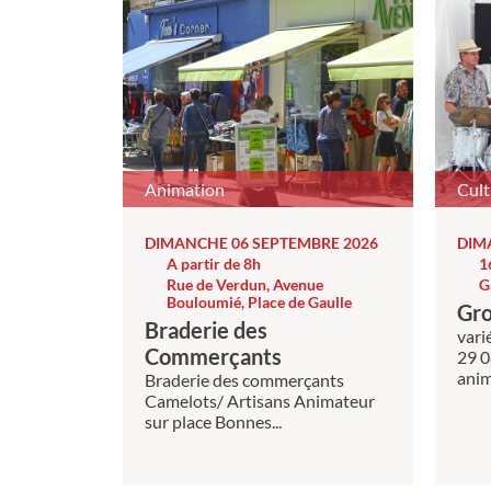
Animation
Cult
DIMANCHE 06 SEPTEMBRE 2026
DIM
A partir de 8h
1
Rue de Verdun, Avenue
G
Bouloumié, Place de Gaulle
Gr
Braderie des
varié
Commerçants
29 0
anim
Braderie des commerçants
Camelots/ Artisans Animateur
sur place Bonnes...