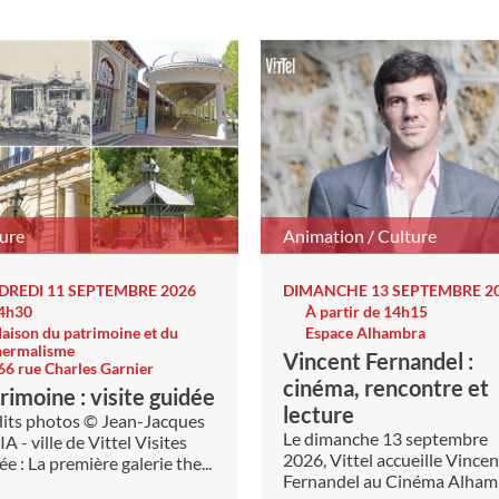
ure
Animation / Culture
DREDI 11 SEPTEMBRE 2026
DIMANCHE 13 SEPTEMBRE 2
4h30
À partir de 14h15
aison du patrimoine et du
Espace Alhambra
hermalisme
Vincent Fernandel :
66 rue Charles Garnier
cinéma, rencontre et
rimoine : visite guidée
lecture
its photos © Jean-Jacques
Le dimanche 13 septembre
A - ville de Vittel Visites
2026, Vittel accueille Vincen
ée : La première galerie the...
Fernandel au Cinéma Alham