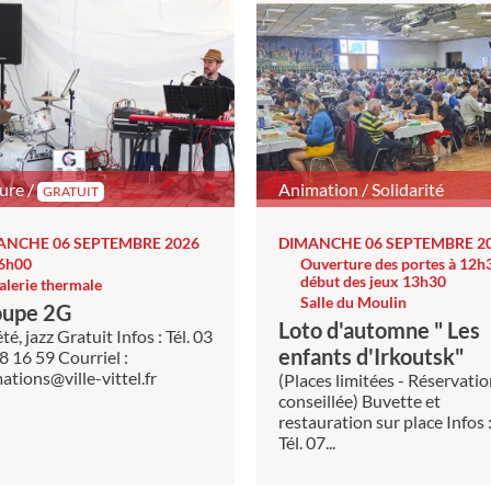
ure /
Animation / Solidarité
GRATUIT
ANCHE 06 SEPTEMBRE 2026
DIMANCHE 06 SEPTEMBRE 2
6h00
Ouverture des portes à 12h3
début des jeux 13h30
alerie thermale
Salle du Moulin
oupe 2G
Loto d'automne " Les
té, jazz Gratuit Infos : Tél. 03
enfants d'Irkoutsk"
8 16 59 Courriel :
ations@ville-vittel.fr
(Places limitées - Réservati
conseillée) Buvette et
restauration sur place Infos 
Tél. 07...