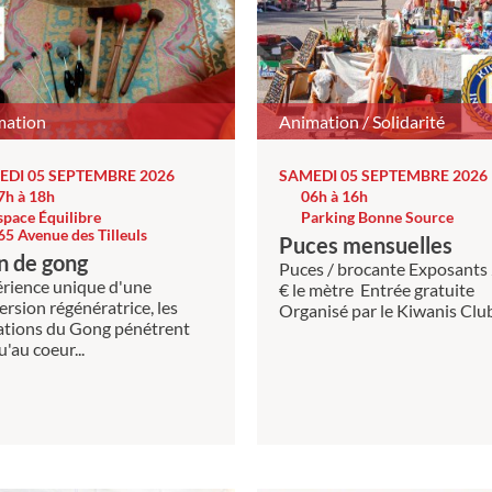
mation
Animation / Solidarité
EDI 05 SEPTEMBRE 2026
SAMEDI 05 SEPTEMBRE 2026
7h à 18h
06h à 16h
space Équilibre
Parking Bonne Source
65 Avenue des Tilleuls
Puces mensuelles
n de gong
Puces / brocante Exposants
rience unique d'une
€ le mètre Entrée gratuite
rsion régénératrice, les
Organisé par le Kiwanis Club.
ations du Gong pénétrent
u'au coeur...