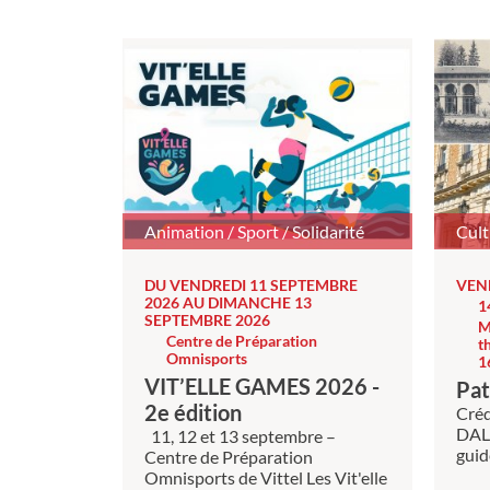
Animation / Sport / Solidarité
Cult
DU VENDREDI 11 SEPTEMBRE
VEN
2026 AU DIMANCHE 13
1
SEPTEMBRE 2026
M
Centre de Préparation
t
Omnisports
1
VIT’ELLE GAMES 2026 -
Pat
2e édition
Créd
DALI
11, 12 et 13 septembre –
guid
Centre de Préparation
Omnisports de Vittel Les Vit'elle