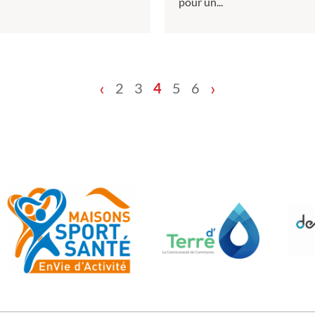
pour un...
‹
›
2
3
4
5
6