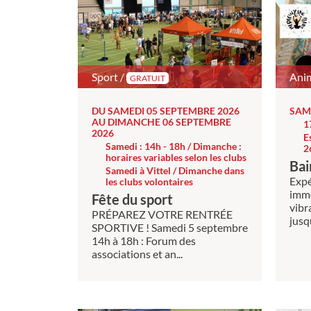
Sport /
Ani
GRATUIT
DU SAMEDI 05 SEPTEMBRE 2026
SAM
AU DIMANCHE 06 SEPTEMBRE
1
2026
E
Samedi : 14h - 18h / Dimanche :
2
horaires variables selon les clubs
Bai
Samedi à Vittel / Dimanche dans
Expé
les clubs volontaires
imme
Fête du sport
vibr
PRÉPAREZ VOTRE RENTRÉE
jusq
SPORTIVE ! Samedi 5 septembre
14h à 18h : Forum des
associations et an...