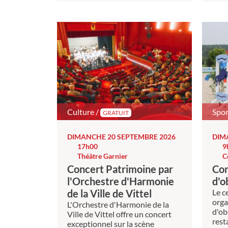
Culture /
Spor
GRATUIT
DIMANCHE 20 SEPTEMBRE 2026
DIM
17h00
9
Théâtre Garnier
C
Concert Patrimoine par
Con
l'Orchestre d'Harmonie
d'o
de la Ville de Vittel
Le c
orga
L'Orchestre d'Harmonie de la
d'ob
Ville de Vittel offre un concert
rest
exceptionnel sur la scène