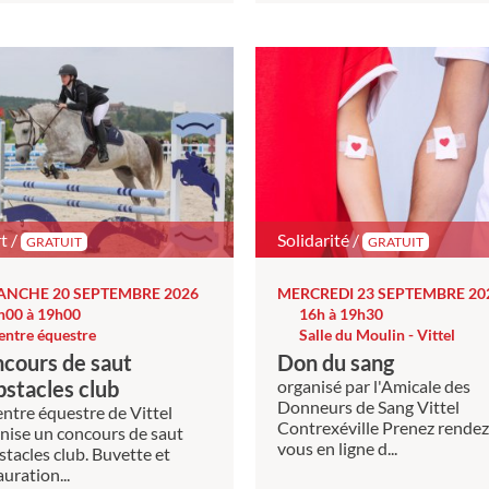
t /
Solidarité /
GRATUIT
GRATUIT
ANCHE 20 SEPTEMBRE 2026
MERCREDI 23 SEPTEMBRE 20
h00 à 19h00
16h à 19h30
entre équestre
Salle du Moulin - Vittel
cours de saut
Don du sang
bstacles club
organisé par l'Amicale des
Donneurs de Sang Vittel
entre équestre de Vittel
Contrexéville Prenez rendez
nise un concours de saut
vous en ligne d...
stacles club. Buvette et
auration...