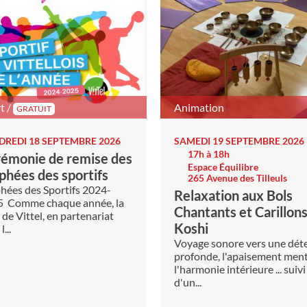
t /
Animation
GRATUIT
DREDI 18 SEPTEMBRE 2026
SAMEDI 19 SEPTEMBRE 2026
17h à 18h
émonie de remise des
Espace Équilibre
phées des sportifs
265 Avenue des Tilleuls
hées des Sportifs 2024-
Relaxation aux Bols
5 Comme chaque année, la
Chantants et Carillon
e de Vittel, en partenariat
Koshi
l...
Voyage sonore vers une dét
profonde, l'apaisement ment
l'harmonie intérieure ... suivi
d'un...