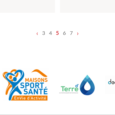
‹
›
3
4
5
6
7