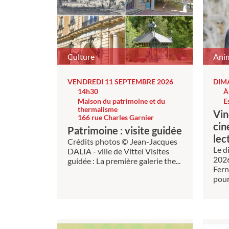
Culture
Anim
VENDREDI 11 SEPTEMBRE 2026
DIM
14h30
À
Maison du patrimoine et du
E
thermalisme
Vin
166 rue Charles Garnier
cin
Patrimoine : visite guidée
lec
Crédits photos © Jean-Jacques
Le d
DALIA - ville de Vittel Visites
2026
guidée : La première galerie the...
Fern
pour