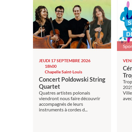
Spor
JEUDI 17 SEPTEMBRE 2026
VEN
18h00
Cér
Chapelle Saint-Louis
Tro
Concert Poldowski String
Trop
Quartet
202
Quatres artistes polonais
Vill
viendront nous faire découvrir
avec 
accompagnés de leurs
instruments à cordes d...