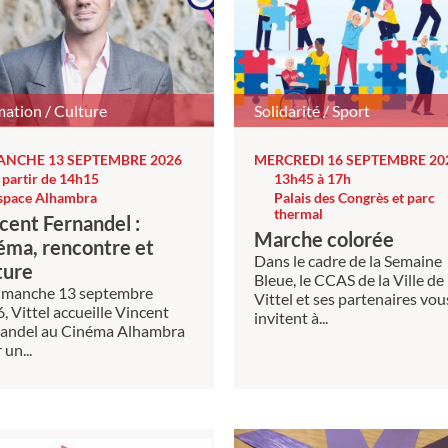
ation / Culture
Solidarité / Sport
ANCHE 13 SEPTEMBRE 2026
MERCREDI 16 SEPTEMBRE 20
 partir de 14h15
13h45 à 17h
space Alhambra
Palais des Congrès et parc
thermal
cent Fernandel :
Marche colorée
éma, rencontre et
Dans le cadre de la Semaine
ture
Bleue, le CCAS de la Ville de
imanche 13 septembre
Vittel et ses partenaires vou
, Vittel accueille Vincent
invitent à...
andel au Cinéma Alhambra
 un...