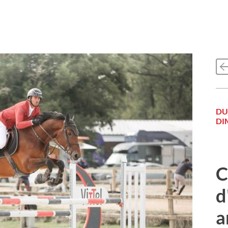
DU
DI
C
d
a