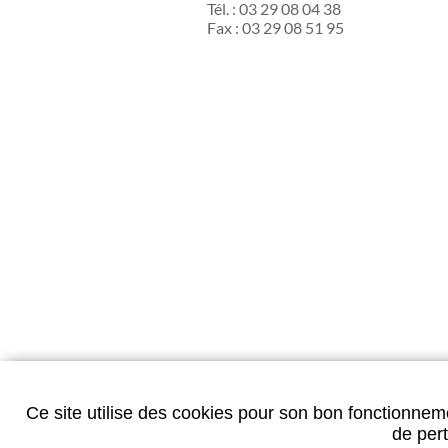
Tél. : 03 29 08 04 38
Fax : 03 29 08 51 95
Ce site utilise des cookies pour son bon fonctionneme
Données personnelles
-
Mentions légales
-
Plan d
de pert